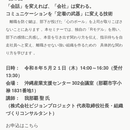
「会話」を変えれば、「会社」は変わる。
コミュニケーションを「定着の武器」に変える技術
離職を防ぐ鍵は、部下が投げた「心のボール」を上司が取りこぼさ
ないことにあります 。本セミナーでは、独自の「Rモデル」を用い、
部下の感情に共感し、本音を引き出す関わり方を伝え、指示待ちを自
走社員へと変え、離職させない強い組織を作るための 具体的な関わ
り方を学びます 。
日時： 令和８年５月２１日（木）14:00～16:30（受付
13:30）
会場： 沖縄産業支援センター 302会議室（那覇市字小
禄 1831番地1）
講師： 我那覇 聖 氏
（株式会社ビジョンプロジェクト 代表取締役社長・組織
づくりコンサルタント）
お申込はこちら