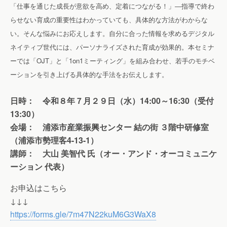
「仕事を通じた成長が意欲を高め、定着につながる！」―指導で終わ
らせない育成の重要性はわかっていても、具体的な方法がわからな
い。そんな悩みにお応えします。自分に合った情報を求めるデジタル
ネイティブ世代には、パーソナライズされた育成が効果的。本セミナ
ーでは「OJT」と「1on1ミーティング」を組み合わせ、若手のモチベ
ーションを引き上げる具体的な手法をお伝えします。
日時： 令和８年７月２９日（水）14:00～16:30（受付
13:30）
会場： 浦添市産業振興センター 結の街 ３階中研修室
（浦添市勢理客4-13-1）
講師： 大山 美智代 氏（オー・アンド・オーコミュニケ
ーション 代表）
お申込はこちら
↓↓↓
https://forms.gle/7m47N22kuM6G3WaX8