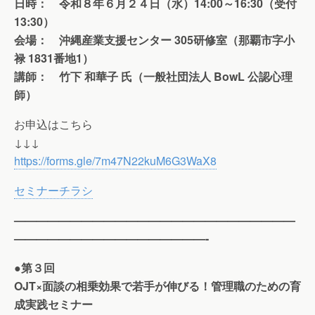
日時： 令和８年６月２４日（水）14:00～16:30（受付
13:30）
会場： 沖縄産業支援センター 305研修室（那覇市字小
禄 1831番地1）
講師： 竹下 和華子 氏（一般社団法人 BowL 公認心理
師）
お申込はこちら
↓↓↓
https://forms.gle/7m47N22kuM6G3WaX8
セミナーチラシ
—————————————————————————
—————————————————-
●第３回
OJT×面談の相乗効果で若手が伸びる！管理職のための育
成実践セミナー