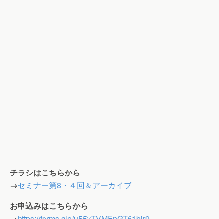
チラシはこちらから
→
セミナー第8・４回＆アーカイブ
お申込みはこちらから
→
https://forms.gle/u55vTVMEnGT61bjr9