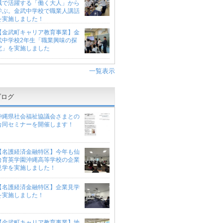
域で活躍する「働く大人」から
学ぶ。金武中学校で職業人講話
を実施しました！
【金武町キャリア教育事業】金
武中学校2年生「職業興味の探
究」を実施しました
一覧表示
ブログ
沖縄県社会福祉協議会さまとの
合同セミナーを開催します！
【名護経済金融特区】今年も仙
台育英学園沖縄高等学校の企業
見学を実施しました！
【名護経済金融特区】企業見学
を実施しました！
【金武町キャリア教育事業】地