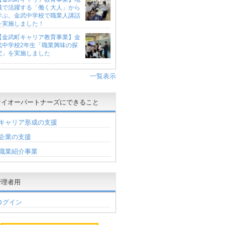
域で活躍する「働く大人」から
学ぶ。金武中学校で職業人講話
を実施しました！
【金武町キャリア教育事業】金
武中学校2年生「職業興味の探
究」を実施しました
一覧表示
ケイオーパートナーズにできること
キャリア形成の支援
企業の支援
職業紹介事業
管理者用
ログイン