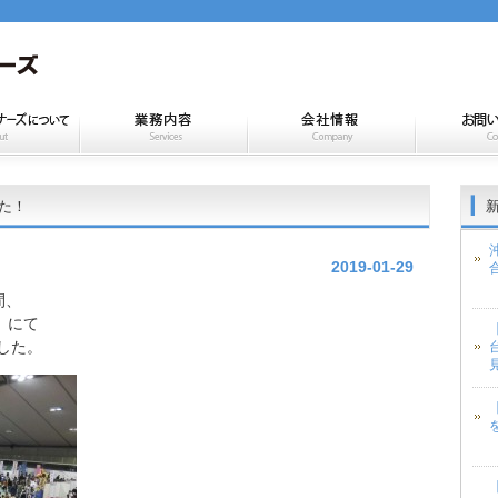
した！
2019-01-29
間、
）にて
ました。